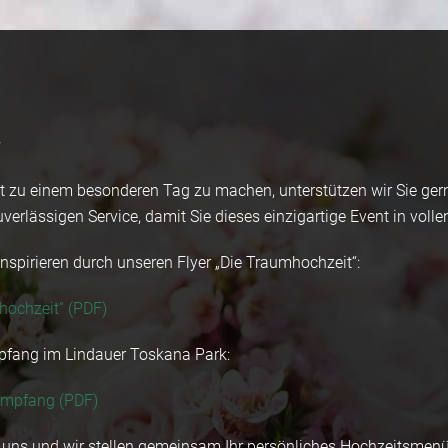
t
t zu einem besonderen Tag zu machen, unterstützen wir Sie gern
verlässigen Service, damit Sie dieses einzigartige Event in vol
inspirieren durch unseren Flyer „Die Traumhochzeit“:
hochzeit“ (PDF)
pfang im Lindauer Toskana Park:
empfang (PDF)
e uns und wir stellen gemeinsam Ihr persönliches Hochzeitsme