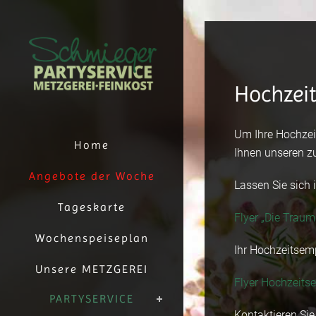
Hochzei
Um Ihre Hochzei
Home
Ihnen unseren zu
Angebote der Woche
Lassen Sie sich 
Tageskarte
Flyer „Die Traum
Wochenspeiseplan
Ihr Hochzeitsem
Unsere METZGEREI
Flyer Hochzeits
PARTYSERVICE
Kontaktieren Si