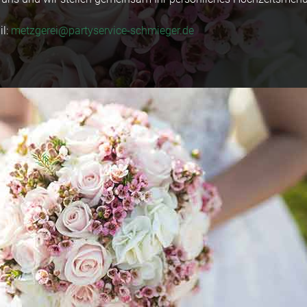
il:
metzgerei@partyservice-schmieger.de